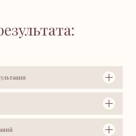
результата:
сультации
даний